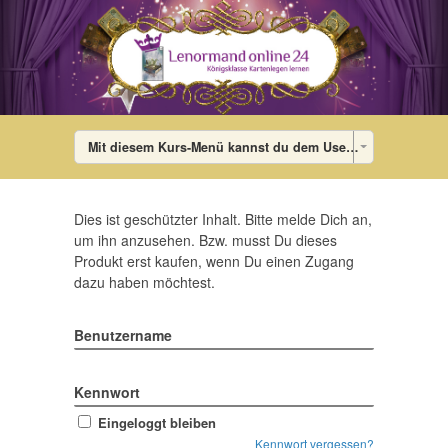
Mit diesem Kurs-Menü kannst du dem User die Lektionen des Kurses in jedem Theme anzeigen. Im Theme wird das Menü dann mit den Links auf die einzelnen Lektionen gefüllt. Falls der User gerade in keinem Kurs ist, wird ein Standard-Menü angezeigt, das du im WordPress-Admin-Bereich unter Design – Menü (Menü bearbeiten: „DigiMember-Kurs-Menü“) bearbeiten kannst. Dort kannst du auch diesen Dummy-Menü-Eintrag löschen.
Dies ist geschützter Inhalt. Bitte melde Dich an,
um ihn anzusehen. Bzw. musst Du dieses
Produkt erst kaufen, wenn Du einen Zugang
dazu haben möchtest.
Benutzername
Kennwort
Eingeloggt bleiben
Kennwort vergessen?