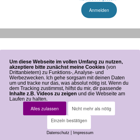
Um diese Webseite im vollen Umfang zu nutzen,
akzeptiere bitte zunächst meine Cookies
(von
Drittanbietern) zu Funktions-, Analyse- und
Werbezwecken. Ich gehe sorgsam mit deinen Daten
um und tracke nur das, was absolut nötig ist. Wenn du
dem Tracking zustimmst, hilfst du mir, dir passende
Login-Seite
Wer ist Angelina
Inhalte z.B. Videos zu zeigen
und die Webseite am
Impressum
Datenschutz
Laufen zu halten.
Copyright by Angelina Schulze - Alle Rechte
Alles zulassen
Nicht mehr als nötig
vorbehalten
Einzeln bestätigen
|
Datenschutz
Impressum
Mitgliederbereich mit
DigiMember