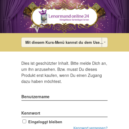
Mit diesem Kurs-Menü kannst du dem User die Lektionen des Kurses in jedem Theme anzeigen. Im Theme wird das Menü dann mit den Links auf die einzelnen Lektionen gefüllt. Falls der User gerade in keinem Kurs ist, wird ein Standard-Menü angezeigt, das du im WordPress-Admin-Bereich unter Design – Menü (Menü bearbeiten: „DigiMember-Kurs-Menü“) bearbeiten kannst. Dort kannst du auch diesen Dummy-Menü-Eintrag löschen.
Dies ist geschützter Inhalt. Bitte melde Dich an,
um ihn anzusehen. Bzw. musst Du dieses
Produkt erst kaufen, wenn Du einen Zugang
dazu haben möchtest.
Benutzername
Kennwort
Eingeloggt bleiben
Kennwort vergessen?