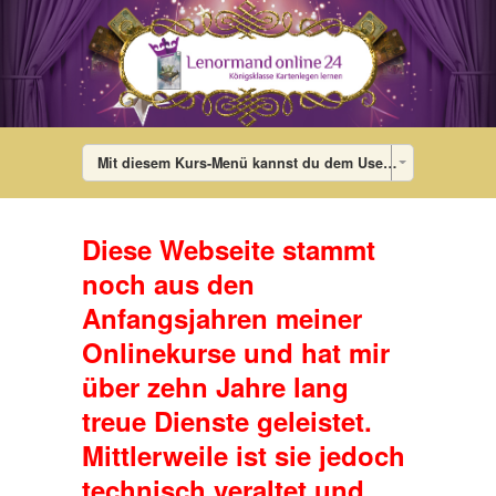
Mit diesem Kurs-Menü kannst du dem User die Lektionen des Kurses in jedem Theme anzeigen. Im Theme wird das Menü dann mit den Links auf die einzelnen Lektionen gefüllt. Falls der User gerade in keinem Kurs ist, wird ein Standard-Menü angezeigt, das du im WordPress-Admin-Bereich unter Design – Menü (Menü bearbeiten: „DigiMember-Kurs-Menü“) bearbeiten kannst. Dort kannst du auch diesen Dummy-Menü-Eintrag löschen.
Diese Webseite stammt
noch aus den
Anfangsjahren meiner
Onlinekurse und hat mir
über zehn Jahre lang
treue Dienste geleistet.
Mittlerweile ist sie jedoch
technisch veraltet und