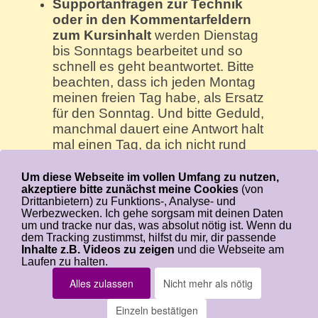
Supportanfragen zur Technik
oder in den Kommentarfeldern
zum Kursinhalt
werden Dienstag
bis Sonntags bearbeitet und so
schnell es geht beantwortet. Bitte
beachten, dass ich jeden Montag
meinen freien Tag habe, als Ersatz
für den Sonntag. Und bitte Geduld,
manchmal dauert eine Antwort halt
mal einen Tag, da ich nicht rund
um die Uhr am PC sitze und online
bin 🙂
Um diese Webseite im vollen Umfang zu nutzen,
akzeptiere bitte zunächst meine Cookies
(von
Drittanbietern) zu Funktions-, Analyse- und
Werbezwecken. Ich gehe sorgsam mit deinen Daten
um und tracke nur das, was absolut nötig ist. Wenn du
dem Tracking zustimmst, hilfst du mir, dir passende
Login-Seite
Wer ist Angelina
Inhalte z.B. Videos zu zeigen
und die Webseite am
Impressum
Datenschutz
Laufen zu halten.
Copyright by Angelina Schulze - Alle Rechte
Alles zulassen
Nicht mehr als nötig
vorbehalten
Einzeln bestätigen