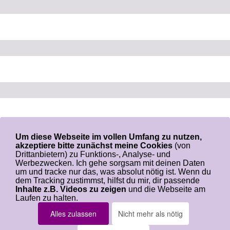
Um diese Webseite im vollen Umfang zu nutzen,
akzeptiere bitte zunächst meine Cookies
(von
Drittanbietern) zu Funktions-, Analyse- und
Werbezwecken. Ich gehe sorgsam mit deinen Daten
um und tracke nur das, was absolut nötig ist. Wenn du
dem Tracking zustimmst, hilfst du mir, dir passende
Login-Seite
Wer ist Angelina
Inhalte z.B. Videos zu zeigen
und die Webseite am
Impressum
Datenschutz
Laufen zu halten.
Copyright by Angelina Schulze - Alle Rechte
Alles zulassen
Nicht mehr als nötig
vorbehalten