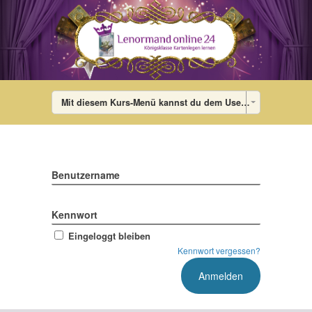
Mit diesem Kurs-Menü kannst du dem User die Lektionen des Kurses in jedem Theme anzeigen. Im Theme wird das Menü dann mit den Links auf die einzelnen Lektionen gefüllt. Falls der User gerade in keinem Kurs ist, wird ein Standard-Menü angezeigt, das du im WordPress-Admin-Bereich unter Design – Menü (Menü bearbeiten: „DigiMember-Kurs-Menü“) bearbeiten kannst. Dort kannst du auch diesen Dummy-Menü-Eintrag löschen.
Benutzername
Kennwort
Eingeloggt bleiben
Kennwort vergessen?