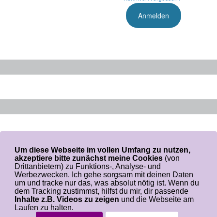
Um diese Webseite im vollen Umfang zu nutzen,
akzeptiere bitte zunächst meine Cookies
(von
Drittanbietern) zu Funktions-, Analyse- und
Werbezwecken. Ich gehe sorgsam mit deinen Daten
um und tracke nur das, was absolut nötig ist. Wenn du
dem Tracking zustimmst, hilfst du mir, dir passende
Login-Seite
Wer ist Angelina
Inhalte z.B. Videos zu zeigen
und die Webseite am
Impressum
Datenschutz
Laufen zu halten.
Copyright by Angelina Schulze - Alle Rechte