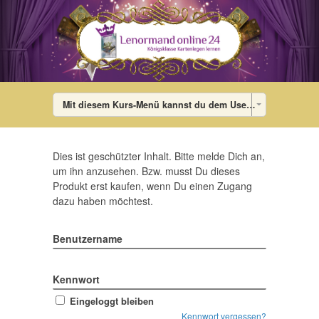
Mit diesem Kurs-Menü kannst du dem User die Lektionen des Kurses in jedem Theme anzeigen. Im Theme wird das Menü dann mit den Links auf die einzelnen Lektionen gefüllt. Falls der User gerade in keinem Kurs ist, wird ein Standard-Menü angezeigt, das du im WordPress-Admin-Bereich unter Design – Menü (Menü bearbeiten: „DigiMember-Kurs-Menü“) bearbeiten kannst. Dort kannst du auch diesen Dummy-Menü-Eintrag löschen.
Dies ist geschützter Inhalt. Bitte melde Dich an,
um ihn anzusehen. Bzw. musst Du dieses
Produkt erst kaufen, wenn Du einen Zugang
dazu haben möchtest.
Benutzername
Kennwort
Eingeloggt bleiben
Kennwort vergessen?